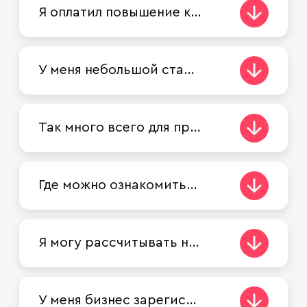
Я оплатил повышение квалификации сотрудника по не самой распространенной специальности. Есть перечень специальностей, по которым компенсируются затраты на обучение?
У меня небольшой стартап, сфера IT, инновационный продукт. Может ли государство мне как-то помочь в развитии, найти инвесторов, партнеров?
Так много всего для предпринимателей! Как выбрать, что подойдет именно мне?
Где можно ознакомиться с подборкой инновационных решений в Москве? Часто встречаю информацию про технологический прогресс и прорывные решения, что в Москве много компаний, занимающихся развитием инноваций. Но вся эта информация разрозненная…
Я могу рассчитывать на поддержку города, если компания зарегистрирована в Москве, но физически нахожусь в Подмосковье?
У меня бизнес зарегистрирован в Московской области/другом регионе, но я москвич, мне полагаются все меры поддержки бизнеса?