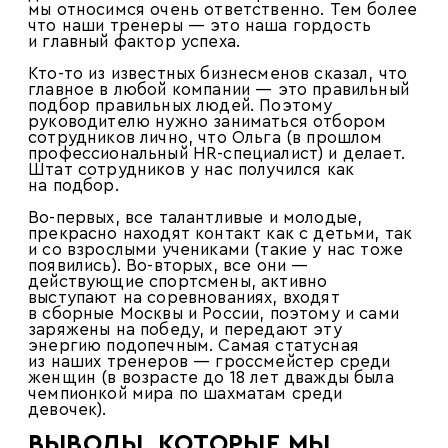
мы относимся очень ответственно. Тем более
что наши тренеры — это наша гордость
и главный фактор успеха.
Кто-то из известных бизнесменов сказал, что
главное в любой компании — это правильный
подбор правильных людей. Поэтому
руководителю нужно заниматься отбором
сотрудников лично, что Ольга (в прошлом
профессиональный HR-специалист) и делает.
Штат сотрудников у нас получился как
на подбор.
Во-первых, все талантливые и молодые,
прекрасно находят контакт как с детьми, так
и со взрослыми учениками (такие у нас тоже
появились). Во-вторых, все они —
действующие спортсмены, активно
выступают на соревнованиях, входят
в сборные Москвы и России, поэтому и сами
заряжены на победу, и передают эту
энергию подопечным. Самая статусная
из наших тренеров — гроссмейстер среди
женщин (в возрасте до 18 лет дважды была
чемпионкой мира по шахматам среди
девочек).
ВЫВОДЫ, КОТОРЫЕ МЫ