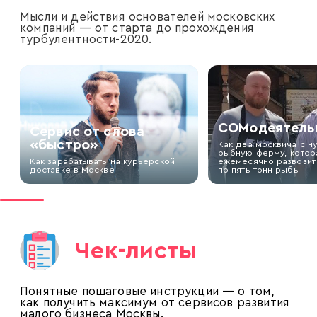
Мысли и действия основателей московских
компаний — от старта до прохождения
турбулентности-2020.
СОМодеятель
Сервис от слова
«быстро»
Как два москвича с н
рыбную ферму, котор
Как зарабатывать на курьерской
ежемесячно развозит
доставке в Москве
по пять тонн рыбы
Чек-листы
Понятные пошаговые инструкции — о том,
как получить максимум от сервисов развития
малого бизнеса Москвы.