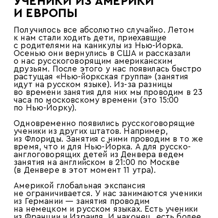
УЧЕНИКИ ИЗ АМЕРИКИ
И ЕВРОПЫ
Получилось все абсолютно случайно. Летом
к нам стали ходить дети, приехавшие
с родителями на каникулы из Нью-Йорка.
Осенью они вернулись в США и рассказали
о нас русскоговорящим американским
друзьям. После этого у нас появилась быстро
растущая «Нью-йоркская группа» (занятия
идут на русском языке). Из-за разницы
во времени занятия для них мы проводим в 23
часа по московскому времени (это 15:00
по Нью-Йорку).
Одновременно появились русскоговорящие
ученики из других штатов. Например,
из Флориды. Занятия с ними проводим в то же
время, что и для Нью-Йорка. А для русско-
англоговорящих детей из Денвера ведем
занятия на английском в 21:00 по Москве
(в Денвере в этот момент 11 утра).
Америкой глобальная экспансия
не ограничивается. У нас занимаются ученики
из Германии — занятия проводим
на немецком и русском языках. Есть ученики
из Франции и Израиля. И наконец, есть более