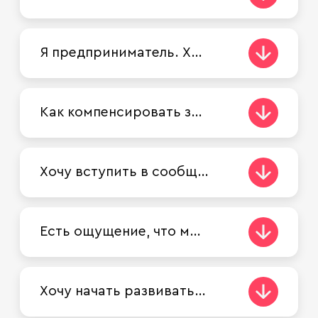
Я предприниматель. Хочу воспользоваться поддержкой Правительства Москвы. Как узнать, что у вас есть, с чего начать?
Как компенсировать затраты на образование сотрудников? Субсидия выдается на уже понесенные расходы или возможно компенсировать будущие затраты при наличии договора на оказание образовательных услуг?
Хочу вступить в сообщество предпринимателей, обмениваться опытом, встречаться, завести полезные деловые знакомства. Есть у вас подобный «клуб»?
Есть ощущение, что мои права нарушаются со стороны административных инстанций. К кому обратиться за консультацией?
Хочу начать развивать бизнес за рубежом. Есть какая-то поддержка Правительства Москвы?