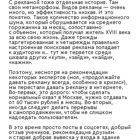
С рекламой тоже отдельная история. Там
свои метаморфозы. Видов рекламы — очень
много, но эффективность низкая. И это
понятно. Такое количество информационного
шума, который обрушивается на среднего
горожанина за месяц, сопоставимо
с объемом, который получал житель XVIII века
за всю свою жизнь. Даже трижды
таргетированная и четырежды правильно
настроенная поисковая реклама попадает
к аудитории и… тут же теряется среди
шквала других «купи», «зайди», «найди»,
«нажми».
Поэтому, несмотря на рекомендации
некоторых экспертов (мол, «продолжайте
давать рекламу всегда, особенно в кризис»),
мы перестали давать рекламу в интернете.
Во-первых, это дорого: чтобы сделать
нормальный охват в Москве, нужно отдавать
от 60 тысяч рублей в месяц. Во-вторых,
иногда следует делать перерывы
в самопродвижении, чтобы не слишком
надоедать пользователям.
В это время просто посты в соцсетях, добрый
отзыв учеников, рекомендация друзьям
и старая добрая вывеска у входа в здание